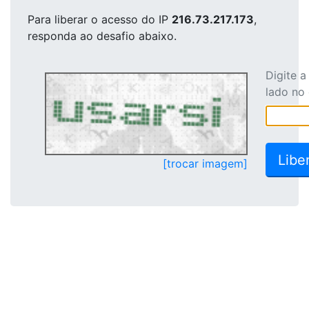
Para liberar o acesso
do IP
216.73.217.173
,
responda ao desafio abaixo.
Digite 
lado no
[trocar imagem]