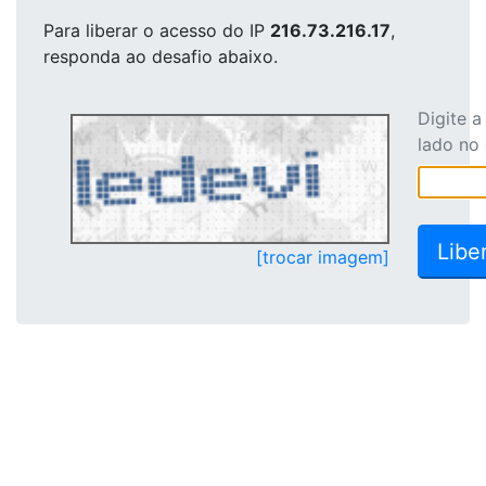
Para liberar o acesso
do IP
216.73.216.17
,
responda ao desafio abaixo.
Digite 
lado no
[trocar imagem]