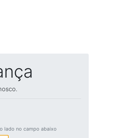
ança
nosco.
ao lado no campo abaixo