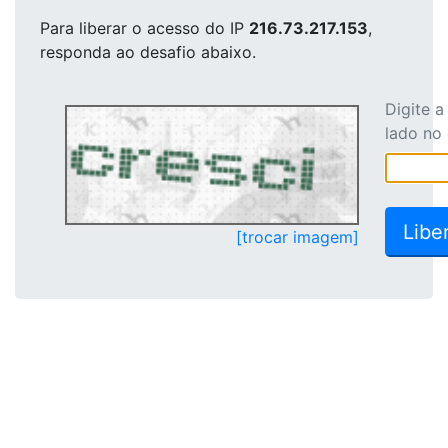
Para liberar o acesso
do IP
216.73.217.153
,
responda ao desafio abaixo.
Digite 
lado no
[trocar imagem]