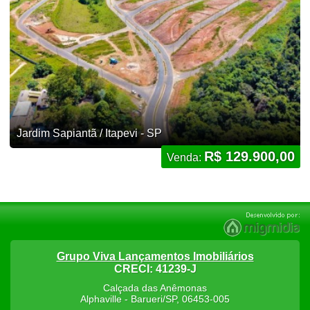
Jardim Sapiantã / Itapevi - SP
R$ 129.900,00
Venda:
Grupo Viva Lançamentos Imobiliários
CRECI: 41239-J
Calçada das Anêmonas
Alphaville
-
Barueri
/
SP
,
06453-005