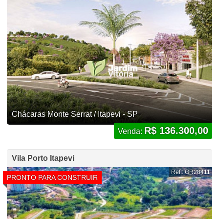
Chácaras Monte Serrat / Itapevi - SP
R$ 136.300,00
Venda:
Vila Porto Itapevi
Ref.: GR28411
PRONTO PARA CONSTRUIR