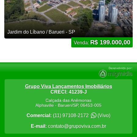
Jardim do Líbano / Barueri - SP
R$ 199.000,00
Venda:
Grupo Viva Lançamentos Imobiliários
CRECI: 41239-J
Calçada das Anêmonas
Alphaville
-
Barueri
/
SP
,
06453-005
Comercial:
(11) 97108-2172
(Vivo)
E-mail:
contato@grupoviva.com.br