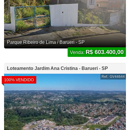
Parque Ribeiro de Lima / Barueri - SP
R$ 603.400,00
Venda:
Loteamento Jardim Ana Cristina - Barueri - SP
Ref.: GV44644
100% VENDIDO