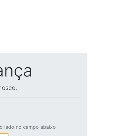
ança
nosco.
ao lado no campo abaixo