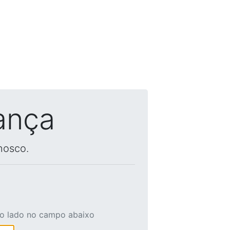
ança
nosco.
ao lado no campo abaixo