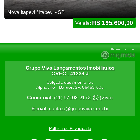
Nova Itapevi / Itapevi - SP
R$ 195.600,00
Venda:
Grupo Viva Lançamentos Imobiliários
CRECI: 41239-J
Calçada das Anêmonas
Alphaville
-
Barueri
/
SP
,
06453-005
Comercial:
(11) 97108-2172
(Vivo)
E-mail:
contato@grupoviva.com.br
Política de Privacidade