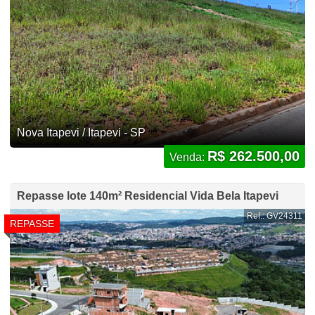
Nova Itapevi / Itapevi - SP
R$ 262.500,00
Venda:
Repasse lote 140m² Residencial Vida Bela Itapevi
Ref.: GV24311
REPASSE