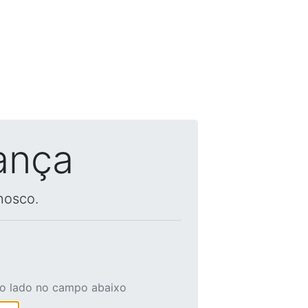
ança
nosco.
ao lado no campo abaixo